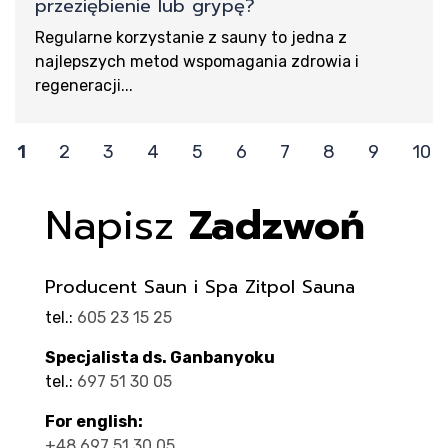
przeziębienie lub grypę?
Regularne korzystanie z sauny to jedna z
najlepszych metod wspomagania zdrowia i
regeneracji...
1
2
3
4
5
6
7
8
9
10
Napisz
Zadzwoń
Producent Saun i Spa Zitpol Sauna
tel.:
605 23 15 25
Specjalista ds. Ganbanyoku
tel.:
697 51 30 05
For english:
+48 697 51 30 05