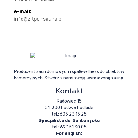
e-mail:
info@zitpol-sauna.pl
Producent saun domowych i spa&wellness do obiektów
komercyjnych. Stwórz z nami swoją wymarzoną saunę.
Kontakt
Radowiec 15
21-300 Radzyń Podlaski
tel.: 605 23 15 25
Specjalista ds. Ganbanyoku
tel.: 697 51 30 05
For english: