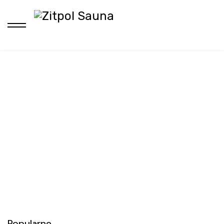
H
Sauny Zitpol
Blog
Podgrzewamy atmosferę wiedzy o
saunach
Popularne