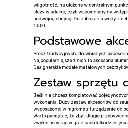
Ko
wilgotność, na ułożone w centralnym punk
służy wiaderko, czyli wspomniany na wstęp
podwójną obejmą. Do nabierania wody z ceb
100zł.
Podstawowe akce
Prócz tradycyjnych, drewnianych akcesorió
Najpopularniejsze z nich to akcesoria alumi
Designerskie modele metalowych cebrzyków 
Zestaw sprzętu 
Jeśli nie chcesz kompletować pojedynczyc
wykonania. Duży zestaw akcesoriów do sauny
wyposażonej w higrometr (urządzenie do pom
Warto pamiętać, że zbyt długie przybywanie 
zwykle oscyluje w granicach kilkudziesięciu