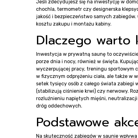
Rea
Jeśli zdecydujesz się na inwestycję w domo
chochla, termometr czy designerska klepsy
jakość i bezpieczeństwo samych zabiegów. C
kosztu zakupu i montażu kabiny.
Dlaczego warto 
Bl
Inwestycja w prywatną saunę to oczywiście
porze dnia i nocy, również w święta. Kupuj
wyczerpującej pracy, treningu sportowym c
w fizycznym odprężeniu ciała, ale także w
setek tysięcy osób z całego świata zabiegi
(stabilizują ciśnienie krwi) czy nerwowy. 
rozluźnieniu napiętych mięśni, neutraliza
dróg oddechowych.
Podstawowe akce
Na skuteczność zabiegów w saunie wpływa n