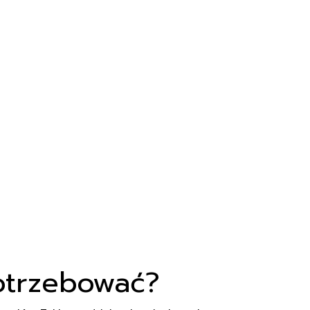
ty
otrzebować?