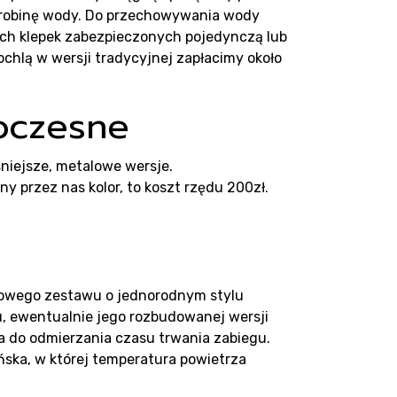
t
drobinę wody. Do przechowywania wody
ych klepek zabezpieczonych pojedynczą lub
chlą w wersji tradycyjnej zapłacimy około
oczesne
niejsze, metalowe wersje.
y przez nas kolor, to koszt rzędu 200zł.
iowego zestawu o jednorodnym stylu
u, ewentualnie jego rozbudowanej wersji
a do odmierzania czasu trwania zabiegu.
ińska, w której temperatura powietrza