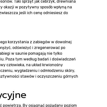
acje
soriów. Taki sprzęt jak cebrzyk, drewniana
zy okazji w pozytywny sposób wpłyną na
właszcza jeśli ich cenę odniesiesz do
nego korzystania z zabiegów w dowolnej
dprężyć, odświeżyć i zregenerować po
biegi w saunie pomagają nie tylko
eniu. Poza tym według badań i doświadczeń
owy człowieka, na układ krwionośny
czeniu, wygładzeniu i odmłodzeniu skóry,
u sztywności stawów i oczyszczeniu górnych
ycyjne
ść powietrza. By osiągnąć pożądany poziom