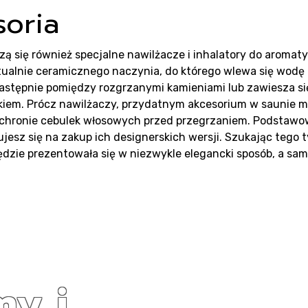
oria
szą się również specjalne nawilżacze i inhalatory do arom
ualnie ceramicznego naczynia, do którego wlewa się wodę
astępnie pomiędzy rozgrzanymi kamieniami lub zawiesza si
kiem. Prócz nawilżaczy, przydatnym akcesorium w saunie mog
 ochronie cebulek włosowych przed przegrzaniem. Podstawo
jesz się na zakup ich designerskich wersji. Szukając tego 
ędzie prezentowała się w niezwykle elegancki sposób, a sam
my i