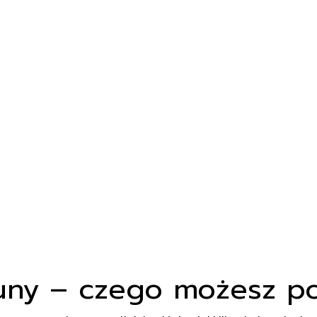
oduk
uny – czego możesz p