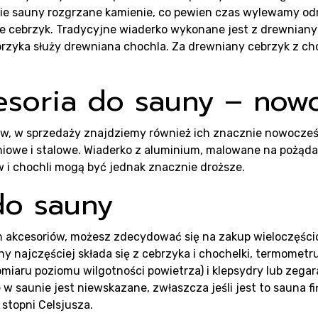
ntak
cie sauny rozgrzane kamienie, co pewien czas wylewamy o
ie cebrzyk. Tradycyjne wiaderko wykonane jest z drewnian
rzyka służy drewniana chochla. Za drewniany cebrzyk z cho
soria do sauny – now
w, w sprzedaży znajdziemy również ich znacznie nowocześ
niowe i stalowe. Wiaderko z aluminium, malowane na pożądan
i chochli mogą być jednak znacznie droższe.
do sauny
h akcesoriów, możesz zdecydować się na zakup wieloczęśc
 najczęściej składa się z cebrzyka i chochelki, termometr
iaru poziomu wilgotności powietrza) i klepsydry lub zegar
w saunie jest niewskazane, zwłaszcza jeśli jest to sauna f
 stopni Celsjusza.