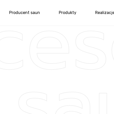
ces
Producent saun
Produkty
Realizacj
me
 sa