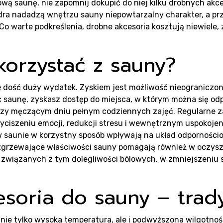
liz
wą saunę, nie zapomnij dokupić do niej kilku drobnych akce
dra nadadzą wnętrzu sauny niepowtarzalny charakter, a pr
o warte podkreślenia, drobne akcesoria kosztują niewiele, z
korzystać z sauny?
og
 dość duży wydatek. Zyskiem jest możliwość nieograniczo
ąc saunę, zyskasz dostęp do miejsca, w którym można się o
zy męczącym dniu pełnym codziennych zajęć. Regularne za
 wyciszeniu emocji, redukcji stresu i wewnętrznym uspokoj
 w saunie w korzystny sposób wpływają na układ odporności
Rozgrzewające właściwości sauny pomagają również w oczysz
cji związanych z tym dolegliwości bólowych, w zmniejszeni
soria do sauny – trad
ie tylko wysoka temperatura, ale i podwyższona wilgotno