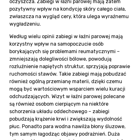
Ko
oczyszcza. Zabiegi w łaźni parowej mają zatem
pozytywny wpływ na kondycję skóry całego ciała,
zwłaszcza na wygląd cery, która ulega wyraźnemu
wygładzeniu.
Według wielu opinii zabiegi w łaźni parowej mają
korzystny wpływ na samopoczucie osób
borykających się problemami reumatycznymi –
zmniejszają dolegliwości bólowe, powodują
rozluźnienie napiętych struktur, sprzyjają poprawie
ruchomości stawów. Takie zabiegi mają pobudzać
również ogólną przemianę materii, dzięki czemu
mogą być wartościowym wsparciem wielu kuracji
odchudzających. Wizyt w łaźni parowej polecane
są również osobom cierpiącym na niektóre
schorzenia układu oddechowego – zabiegi
pobudzają krążenie krwi i zwiększają wydolność
płuc. Ponadto para wodna nawilża błony śluzowe,
tym samym łagodząc objawy podrażnień. Duża