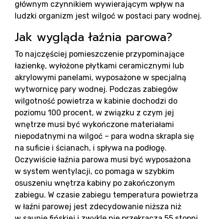
głównym czynnikiem wywierającym wpływ na
ludzki organizm jest wilgoć w postaci pary wodnej.
Jak wygląda łaźnia parowa?
Rea
To najczęściej pomieszczenie przypominające
łazienkę, wyłożone płytkami ceramicznymi lub
akrylowymi panelami, wyposażone w specjalną
wytwornicę pary wodnej. Podczas zabiegów
wilgotność powietrza w kabinie dochodzi do
poziomu 100 procent, w związku z czym jej
wnętrze musi być wykończone materiałami
niepodatnymi na wilgoć – para wodna skrapla się
na suficie i ścianach, i spływa na podłogę.
Oczywiście łaźnia parowa musi być wyposażona
w system wentylacji, co pomaga w szybkim
osuszeniu wnętrza kabiny po zakończonym
zabiegu. W czasie zabiegu temperatura powietrza
w łaźni parowej jest zdecydowanie niższa niż
w saunie fińskiej i zwykle nie przekracza 55 stopni