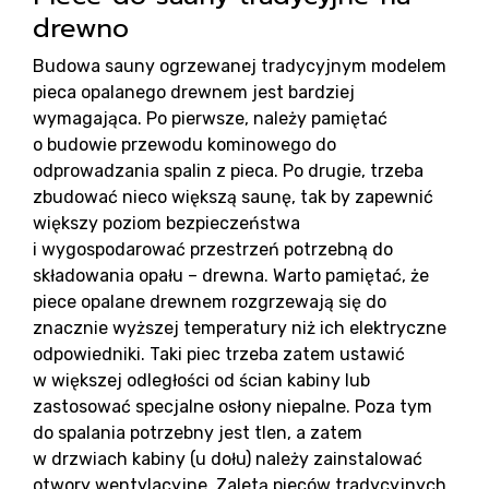
Re
drewno
Budowa sauny ogrzewanej tradycyjnym modelem
pieca opalanego drewnem jest bardziej
wymagająca. Po pierwsze, należy pamiętać
o budowie przewodu kominowego do
odprowadzania spalin z pieca. Po drugie, trzeba
zbudować nieco większą saunę, tak by zapewnić
Bl
większy poziom bezpieczeństwa
i wygospodarować przestrzeń potrzebną do
składowania opału – drewna. Warto pamiętać, że
piece opalane drewnem rozgrzewają się do
znacznie wyższej temperatury niż ich elektryczne
odpowiedniki. Taki piec trzeba zatem ustawić
w większej odległości od ścian kabiny lub
zastosować specjalne osłony niepalne. Poza tym
do spalania potrzebny jest tlen, a zatem
w drzwiach kabiny (u dołu) należy zainstalować
otwory wentylacyjne. Zaletą pieców tradycyjnych