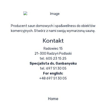
Producent saun domowych i spa&wellness do obiektów
komercyjnych. Stwórz z nami swoją wymarzoną saunę.
Kontakt
Radowiec 15
21-300 Radzyń Podlaski
tel.: 605 23 15 25
Specjalista ds. Ganbanyoku
tel.: 697 51 30 05
For english:
+48 697 51 30 05
Home