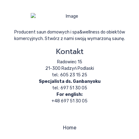
Producent saun domowych i spa&wellness do obiektów
komercyjnych. Stwórz z nami swoją wymarzoną saunę.
Kontakt
Radowiec 15
21-300 Radzyń Podlaski
tel.: 605 23 15 25
Specjalista ds. Ganbanyoku
tel.: 697 51 30 05
For english:
+48 697 51 30 05
Home