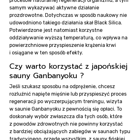
procesów naturalnej regeneracji organizmu, a tym
samym wykazywać aktywne działanie
prozdrowotne. Dotychczas w sposób naukowy nie
udowodniono takiego działania skał Black Silica.
Potwierdzone jest natomiast korzystne
oddziaływanie wyższą temperaturą, co wpływa na
powierzchniowe przyspieszenie krążenia krwi
i osiągane w ten sposób efekty.
Czy warto korzystać z japońskiej
sauny Ganbanyoku ?
Jeśli szukasz sposobu na odprężenie, chcesz
rozluźnić napięte mięśnie lub przyspieszyć proces
regeneracji po wyczerpującym treningu, wizyta
w saunie Ganbanyoku z pewnością się opłaci. To
doskonały wybór zwłaszcza dla tych osób, które
z powodów zdrowotnych nie powinny korzystać
z bardziej obciążających zabiegów w saunach typu
tradycyjnego, przede wszystkim, z sauny fińskiej.