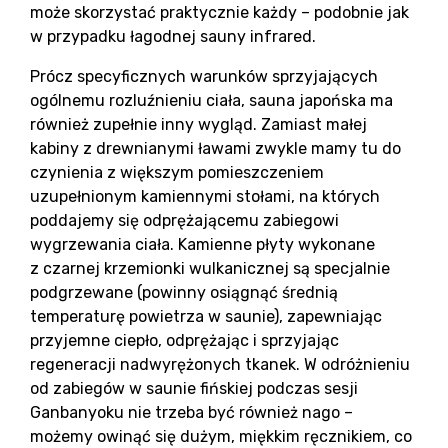
może skorzystać praktycznie każdy – podobnie jak
w przypadku łagodnej sauny infrared.
Prócz specyficznych warunków sprzyjających
ogólnemu rozluźnieniu ciała, sauna japońska ma
również zupełnie inny wygląd. Zamiast małej
kabiny z drewnianymi ławami zwykle mamy tu do
Bl
czynienia z większym pomieszczeniem
uzupełnionym kamiennymi stołami, na których
poddajemy się odprężającemu zabiegowi
wygrzewania ciała. Kamienne płyty wykonane
z czarnej krzemionki wulkanicznej są specjalnie
podgrzewane (powinny osiągnąć średnią
temperaturę powietrza w saunie), zapewniając
przyjemne ciepło, odprężając i sprzyjając
regeneracji nadwyrężonych tkanek. W odróżnieniu
od zabiegów w saunie fińskiej podczas sesji
Ganbanyoku nie trzeba być również nago –
możemy owinąć się dużym, miękkim ręcznikiem, co